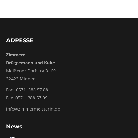
ADRESSE
Zimmerei
Brüggemann und Kube
Meißener Dorfstraße 69
32423 Minden
Fon. 0571. 388 57 88
Fax. 0571. 388 57 99
info@zimmermeisterin.de
News