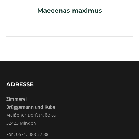
Maecenas maximus
ADRESSE
Zimmerei
Brüggemann und Kube
Meißener Dorfstraße 69
32423 Minden
Fon. 0571. 388 57 88