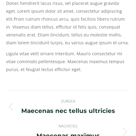
Donec hendrerit lacus risus, vel placerat augue gravida
eget. Lorem ipsum dolor sit amet, consectetur adipiscing
elit.Proin rutrum rhoncus arcu, quis facilisis libero rutrum
in. Vivamus diam tellus, efficitur id felis quis, consequat
venenatis erat. Etiam tincidunt, tellus eu molestie mollis,
diam lorem tincidunt turpis, eu varius augue ipsum et urna.
Ligula vitae velit ornare interdum. Mauris consectetur mi
vitae commodo pellentesque. Maecenas maximus tempus
purus, et feugiat lectus efficitur eget.
Project
ZURÜCK
navigation
Maecenas nec tellus ultricies
Previous
project:
NÄCHSTES
Maecenas maximus
Next